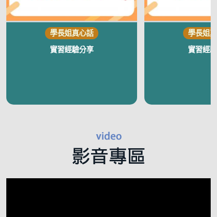
實習經驗分享
實習經驗
視
訊
播
放
器