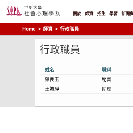
Skip
to
content
關於
師資
招生
學習
新聞
Home
師資
行政職員
行政職員
姓名
職稱
蔡良玉
秘書
王姵驊
助理