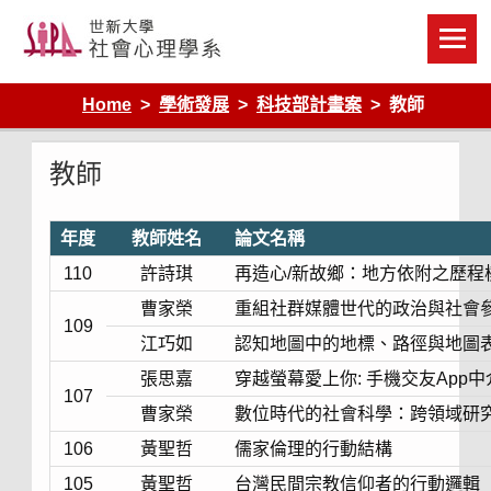
Skip
to
content
Home
學術發展
科技部計畫案
教師
教師
年度
教師姓名
論文名稱
110
許詩琪
再造心/新故鄉：地方依附之歷程
曹家榮
重組社群媒體世代的政治與社會
109
江巧如
認知地圖中的地標、路徑與地圖
張思嘉
穿越螢幕愛上你: 手機交友App
107
曹家榮
數位時代的社會科學：跨領域研
106
黃聖哲
儒家倫理的行動結構
105
黃聖哲
台灣民間宗教信仰者的行動邏輯