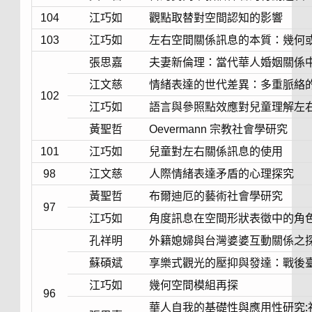
104
江巧如
觀點取替對空間認知的影響
103
江巧如
左右空間關係訊息的本質：幾何
張思嘉
夫妻新倫理：當代華人婚姻關係
江文慈
情緒表達的世代差異：多重脈絡
102
江巧如
語言與參照點效應對兒童理解左
黃聖哲
Oevermann 宗教社會學研究
101
江巧如
兒童對左右關係訊息的使用
98
江文慈
人際情緒表達矛盾的心理探究
黃聖哲
布爾迪厄的藝術社會學研究
97
江巧如
角度訊息在空間形狀表徵中的角
孔祥明
外籍媳婦與台灣婆婆互動關係之
蘇碩斌
享樂式觀光的壓抑與發達：戰後
江巧如
幾何空間模組再探
96
華人自我的基礎性與應用性研究: