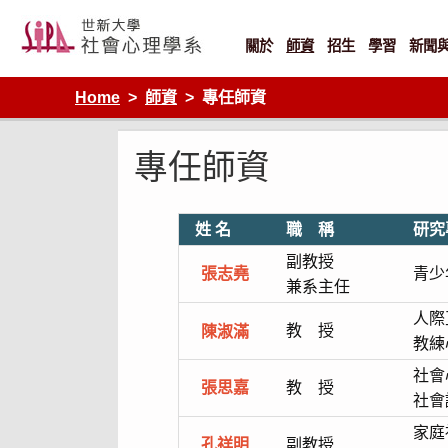
Skip
to
content
關於
師資
招生
學習
新聞
Home
師資
專任師資
專任師資
姓 名
職 稱
研究
副教授
張志堯
青少
兼系主任
人際
教 授
陳淑滿
教練
社會
張思嘉
教 授
社會
家庭
孔祥明
副教授