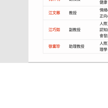
健康
情緒
江文慈
教授
正向
人際
江巧如
副教授
認知
會發
人際
徐富珍
助理
教授
理學