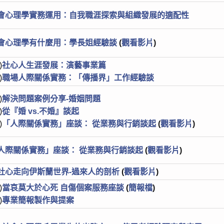
會心理學實務運用：自我職涯探索與組織發展的適配性
會心理學有什麼用：學長姐經驗談
(
觀看影片
)
)
社心人生涯發展：演藝事業篇
)
職場人際關係實務：「傳播界」工作經驗談
)
解決問題案例分享-婚姻問題
)
從『婚 vs.不婚』談起
)
「人際關係實務」座談： 從業務與行銷談起
(
觀看影片
)
人際關係實務」座談： 從業務與行銷談起
(
觀看影片
)
社心走向伊斯蘭世界-過來人的剖析
(
觀看影片
)
)
當哀莫大於心死 自傷個案服務座談
(
簡報檔
)
)
專業簡報製作與提案