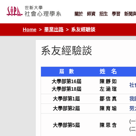
Skip
to
content
關於
師資
招生
學習
新聞
Home
畢業出路
系友經驗談
系友經驗談
姓 名
屆 數
大學部第16屆
陳 靜 如
社
大學部第18屆
左 涵 瑄
大學部第1屆
鄒 信 真
我
大學部第2屆
陳 育 瑜
努
(一
大學部第5屆
陳 思 含
(二