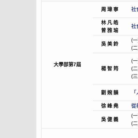
周 瑋 寧
社
林 凡 皓
社
曾 雅 瑜
(一
吳 美 鈴
(二
(一
大學部第7屆
楊 智 筠
(二
(三
劉 婉 韻
「
徐 峰 堯
從
(一
吳 健 義
(二