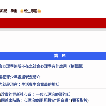
與活動
學術
新生專區
講 題
會心理學無所不在之社會心理學有什麼用（精華版）
國犯罪少年處遇現況簡介
力就趁現在：生活與生命意義的對話
)
珍貴的世新社心系： 一位心理治療師的話
)
回首來時路：心理治療師 莉莉安”黑白講”
(
觀看影片
)