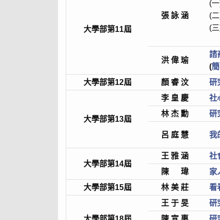
(一
張 詠 涵
(二
(三
大學部第11屆
諮
洪 偉 瑜
(
簡
大學部
第12屆
顏 睿 汶
研
李 皇 慶
社
林 杰 勳
研
大學部第13屆
呂 庭 慧
我
王 雅 涵
社
大學部第14屆
陳 瑋
家
大學部第15屆
林 美 莊
看
王 于 旻
研
大學部第18屆
陳 宣 惠
研