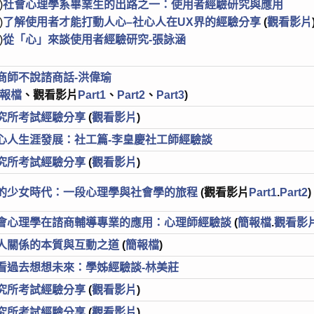
)
社會心理學系畢業生的出路之一：使用者經驗研究與應用
)
了解使用者才能打動人心–社心人在UX界的經驗分享
(
觀看影片
)
從「心」來談使用者經驗研究-張詠涵
商師不說諮商話-洪偉瑜
報檔
、觀看影片
Part1
、
Part2
、
Part3
)
究所考試經驗分享
(
觀看影片
)
心人生涯發展：社工篇-李皇慶社工師經驗談
究所考試經驗分享
(
觀看影片
)
的少女時代：一段心理學與社會學的旅程
(觀看影片
Part1
.
Part2
)
會心理學在諮商輔導專業的應用：心理師經驗談
(
簡報檔
.
觀看影
人關係的本質與互動之道
(
簡報檔
)
看過去想想未來：學姊經驗談-林美莊
究所考試經驗分享
(
觀看影片
)
究所考試經驗分享
(
觀看影片
)