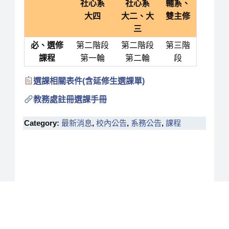
社心系
社心系
輔系、
大四
大二、大
雙主修
三
必、選修
第二階段
第二階段
第三階
課程
第一輪
第二
輪
段
選課相關表件(含延修生選課單)
教務處註冊選課手冊
Category:
最新消息
,
校內公告
,
系務公告
,
課程