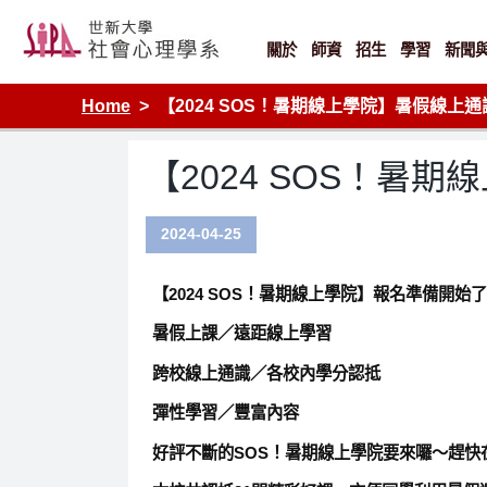
Skip
to
content
關於
師資
招生
學習
新聞
Home
【2024 SOS！暑期線上學院】暑假線上通識
【2024 SOS！暑
2024-04-25
【2024 SOS！暑期線上學院】報名準備開始
暑假上課／遠距線上學習
跨校線上通識／各校內學分認抵
彈性學習／豐富內容
好評不斷的
SOS！暑期線上學院
要來囉～趕快