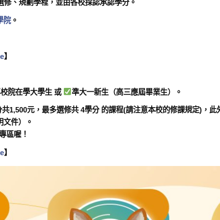
選修、規劃學程，並由各校採認承認學分。
學院
。
e
】
校院在學大學生 或
準大一新生（高三應屆畢業生）
。
1,500元
，最多選修共
4學分
的課程
(請注意本校的修課規定)
，此
明文件）。
各專區喔！
e
】