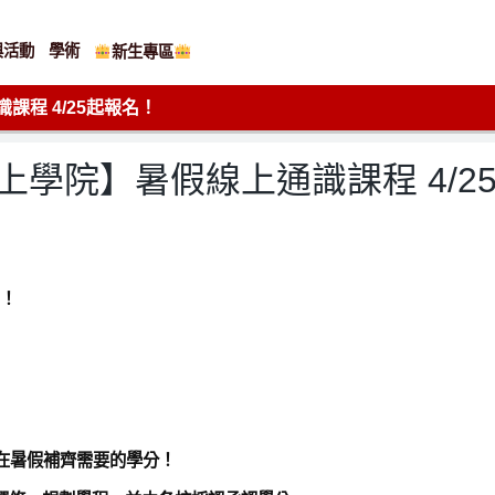
與活動
學術
新生專區
課程 4/25起報名！
期線上學院】暑假線上通識課程 4/2
了！
在暑假補齊需要的學分！