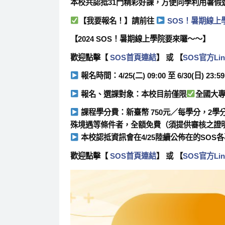
本校共認抵
31門
精彩好課，方便同學利用暑假
【我要報名！】
請前往
SOS！暑期線上
【2024
SOS！暑期線上學院
要來囉～～】
歡迎點擊【
SOS首頁連結
】 或 【
SOS官方Lin
報名時間：
4/25(二)
09:00 至
6/30(日)
23:59
報名、選課對象：
本校目前
僅限
全國大專
課程學分費：新臺幣 750元／每學分，2學分共
殊境遇等條件者，全額免費（須提供審核之證
本校認抵資訊會在4/25陸續公佈在的SOS
歡迎點擊【
SOS首頁連結
】 或 【
SOS官方Lin