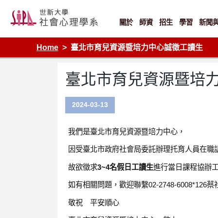
Skip
to
content
關於
師資
招生
學習
新聞
Home
臺北市育兒資源暨培力中心誠徵工讀生
臺北市育兒資源暨培
2024-03-13
我們是臺北市育兒資源暨培力中心，
因受臺北市政府社會局委託辦理托育人員在職
故欲徵求
3~4名假日工讀生
進行當日課程協辦
如有相關問題，歡迎聯繫02-2748-6008*126
敬祝 平安順心