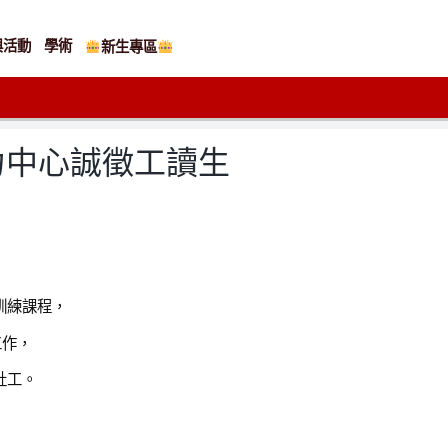
與活動
學術
新生專區
力中心誠徵工讀生
訓練課程，
工作，
蔡社工。