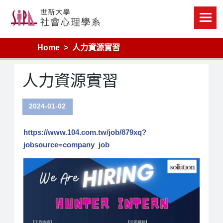
Skip
to
content
Home
人力資源實習
人力資源實習
2024-01-02
https://www.104.com.tw/job/879xq?
jobsource=company_job