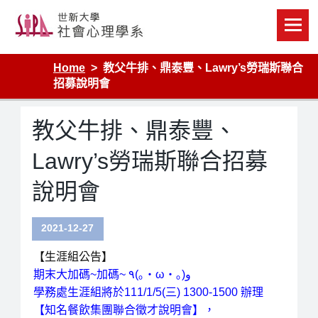
Skip
to
content
Home
教父牛排、鼎泰豐、Lawry’s勞瑞斯聯合
招募說明會
教父牛排、鼎泰豐、
Lawry’s勞瑞斯聯合招募
說明會
2021-12-27
【生涯組公告】
期末大
加碼~加碼~ ٩(｡・ω・｡)و
學務處生涯組
將於111/1/5(三) 1300-1500 辦理
【
知名餐飲集團聯合徵才
說明會】
，