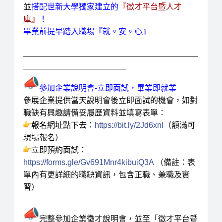
並
搭配世新大學獨家建立的
『徵才平台暨人才
庫』
！
畢業前提早踏入職場『就
。
安。
心』
——————————————————————
—————————————
參加企業說明會-立即面試
，
畢業即就業
參展企業提供當天說明會後立即面試的機會，
如對
職缺有興趣請備妥履歷資料並填寫表單：
報名網址點下去：
https://bit.ly/2Jd6xnl
（額滿可
現場報名）
立即預約面試：
https://forms.gle/Gv691Mnr4kibuiQ3A
（備註：表
單內有更詳細的職缺資訊，包含正職、兼職及實
習）
完
整
參加企業徵才說明會，並至「徵才平台暨