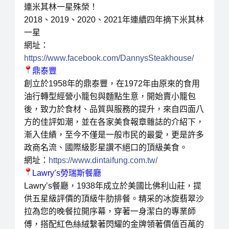
連米其林一星殊榮！
2018、2019、2020、2021年連續四年摘下米其林
一星
網址：
https://www.facebook.com/DannysSteakhouse/
鼎泰豐
創立於1958年的鼎泰豐，在1972年由原來的食用
油行轉型經營小籠包與麵點生意，開始賣小籠包
後，致力於食材、品質與服務的提升，來自四面八
方的佳評如潮，並在各家美食報章雜誌的介紹下，
漸入佳績，至今不僅是一般市民的最愛，更是許多
政商名流、國際級影星讚不絕口的頂級美食。
網址：
https://www.dintaifung.com.tw/
Lawry’s勞瑞斯餐廳
Lawry’s餐廳，1938年成立於美國比佛利山莊，提
供五星級評價的頂級牛肋排餐。精采的冰旋翡翠沙
拉為您的晚餐拉開序幕，穿著一身潔白的專業師
傅，搭配紅色絲絨繫著閃耀的金牌領著價值百萬的