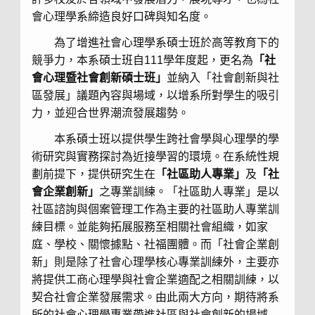
會心理學系締造良好口碑與知名度。
為了增進社會心理學系碩士班於高等教育下的
競爭力，本系碩士班自111學年度起，更名為
「社
會心理暨社會創新碩士班」
並納入「社會創新與社
區發展」議題內容與場域，以增系所對學生的吸引
力，並迎合世界潮流發展趨勢。
本系碩士班以提供學生跨社會學與心理學的學
術研究與實務探討為近接學習的環境。在系統性規
劃前提下，提供研究生在
「社區助人專業」
及
「社
會企業創新」
之專業訓練。「社區助人專業」是以
社區諮詢與個案管理工作為主要的社區助人專業訓
練目標。並能夠拓展服務至相關社會組織，如家
庭、學校、關懷據點、社福團體。而「社會企業創
新」則是除了社會心理學核心專業訓練外，主要亦
將提供工商心理學與社會企業適配之相關訓練，以
契合社會企業發展需求。由此兩大方向，期待將系
所的社會心理學專業帶進社區與社會創新的場域