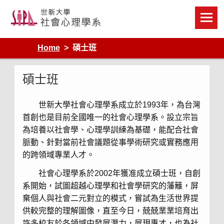
Skip
to
content
Home
碩士班
碩士班
世新大學社會心理學系成立於
1993
年，為台灣
首創也是目前全國唯一的社會心理學系。設立宗旨
為培養以社會學、心理學訓練為基礎，能配合社會
脈動、針對當前社會議題從事學術研究或實務應用
的跨領域專業人才。
社會心理學系於
2002
年獲准成立碩士班，自創
系開始，試圖超越心理學和社會學研究的藩籬，屏
棄個人與社會二元對立的模式，嘗試為生活世界提
供較完整的理解圖像，直至今日，兢兢業業培育出
許多校友於各領域中發展潛力，展現專才，也為社