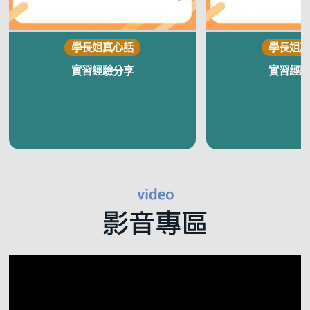
實習經驗分享
實習經驗
視
訊
播
放
器