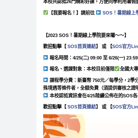
本校共認抵
26門
精彩好課，方便同學利用暑假
【我要報名！】
請前往
SOS！暑期線上
【2023
SOS！暑期線上學院
要來囉～～】
歡迎點擊【
SOS首頁連結
】 或 【
SOS官方Lin
報名時間：
4/25(二)
09:00 至
6/26(一)
23:59
報名、選課對象：
本校目前
僅限
全國大專
課程學分費：新臺幣 750元／每學分，2學分共
殊境遇等條件者，全額免費（須提供審核之證
本校認抵資訊會在4/25陸續公佈在的SOS
歡迎點擊【
SOS首頁連結
】 或 【
SOS官方Lin