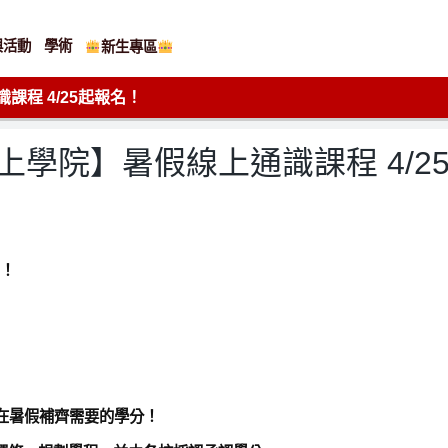
與活動
學術
新生專區
課程 4/25起報名！
期線上學院】暑假線上通識課程 4/2
了！
在暑假補齊需要的學分！