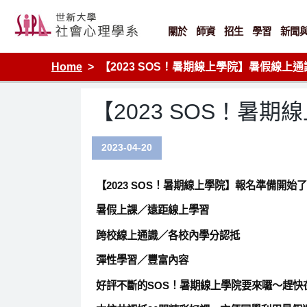
Skip
to
content
關於
師資
招生
學習
新聞
Home
【2023 SOS！暑期線上學院】暑假線上通識
【2023 SOS！暑
2023-04-20
【2023 SOS！暑期線上學院】報名準備開始
暑假上課／遠距線上學習
跨校線上通識／各校內學分認抵
彈性學習／豐富內容
好評不斷的
SOS！暑期線上學院
要來囉～趕快