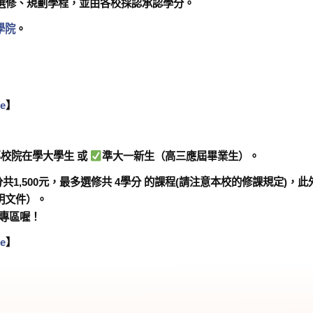
選修、規劃學程，並由各校採認承認學分。
學院
。
e
】
校院在學大學生 或
準大一新生（高三應屆畢業生）
。
1,500元
，最多選修共
4學分
的課程
(請注意本校的修課規定)
，此
明文件）。
各專區喔！
e
】