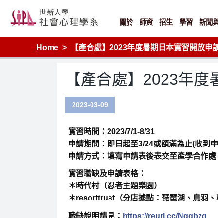
Skip
to
content
關於
師資
招生
學習
新聞
Home
【產合處】2023年度暑期日本實習開放申
【產合處】2023年
2023-03-09
實習時間：2023/7/1-8/31
申請期間：即日起至3/24或額滿為止(收到
申請方式：填寫申請表後表交至產學合作處
實習職缺及申請表格：
＊時代村（忍者主題樂園）
＊resorttrust（分店據點：琵琶湖、
職缺說明請見：
https://reurl.cc/Nqqbzq