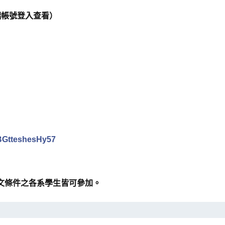
端帳號登入查看）
HBGtteshesHy57
日文條件之各系學生皆可參加。