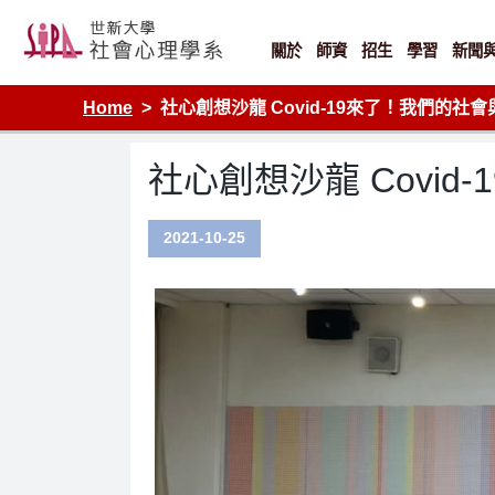
Skip
to
content
關於
師資
招生
學習
新聞
Home
社心創想沙龍 Covid-19來了！我們的社
社心創想沙龍 Covi
2021-10-25