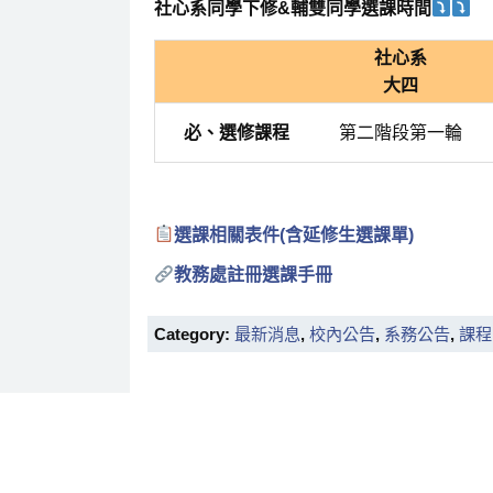
社心系同學下修&輔雙同學選課時間
社心系
大四
必、選修課程
第二階段第一輪
選課相關表件(含延修生選課單)
教務處註冊選課手冊
Category:
最新消息
,
校內公告
,
系務公告
,
課程