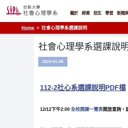
Skip
to
content
關於
師資
招生
學習
新聞
Home
社會心理學系選課說明
社會心理學系選課說
2024-01-06
112-2社心系選課說明PDF檔
12/12下午2:00
全校開課一覽表
開放查詢，