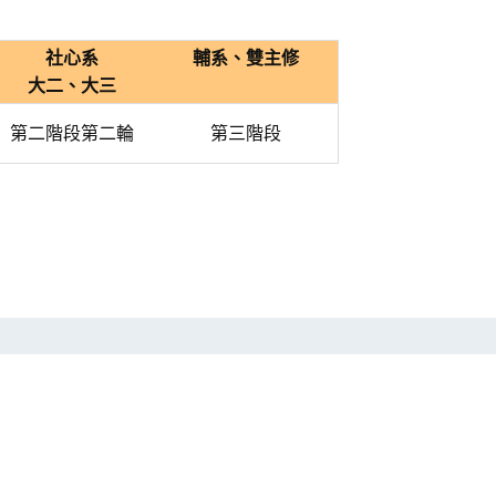
社心系
輔系、雙主修
大二、大三
第二階段第二輪
第三階段