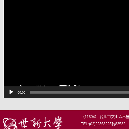
訊
播
放
器
00:00
（11604） 台北市文山區木
TEL:(02)22368225轉83532