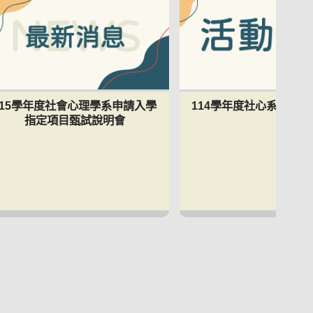
115學年度社會心理學系申請入學
114學年度社心系實習
指定項目甄試說明會