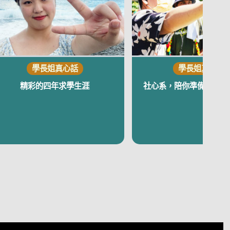
精彩的四年求學生涯
社心系，陪你準備迎接機