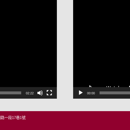
訊
播
放
器
02:22
00:00
柵路一段17巷1號