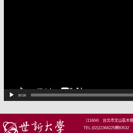
訊
播
放
器
00:00
（11604） 台北市文山區木
TEL:(02)22368225轉83532