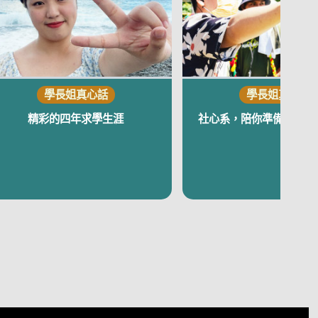
精彩的四年求學生涯
社心系，陪你準備迎接機