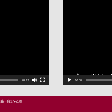
訊
播
放
器
02:22
00:00
柵路一段17巷1號