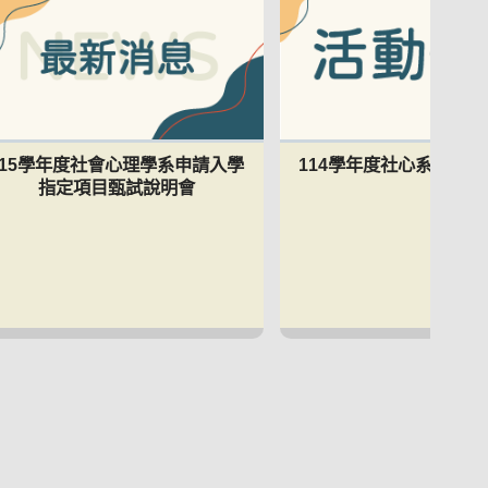
115學年度社會心理學系申請入學
114學年度社心系實習
指定項目甄試說明會