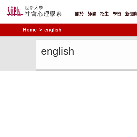
Skip
to
content
關於
師資
招生
學習
新聞
Home
english
english